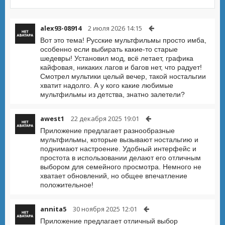
alex93-08914
2 июля 2026 14:15
Вот это тема! Русские мультфильмы просто имба,
особенно если выбирать какие-то старые
шедевры! Установил мод, всё летает, графика
кайфовая, никаких лагов и багов нет, что радует!
Смотрел мультики целый вечер, такой ностальгии
хватит надолго. А у кого какие любимые
мультфильмы из детства, знатно залетели?
awest1
22 декабря 2025 19:01
Приложение предлагает разнообразные
мультфильмы, которые вызывают ностальгию и
поднимают настроение. Удобный интерфейс и
простота в использовании делают его отличным
выбором для семейного просмотра. Немного не
хватает обновлений, но общее впечатление
положительное!
annita5
30 ноября 2025 12:01
Приложение предлагает отличный выбор