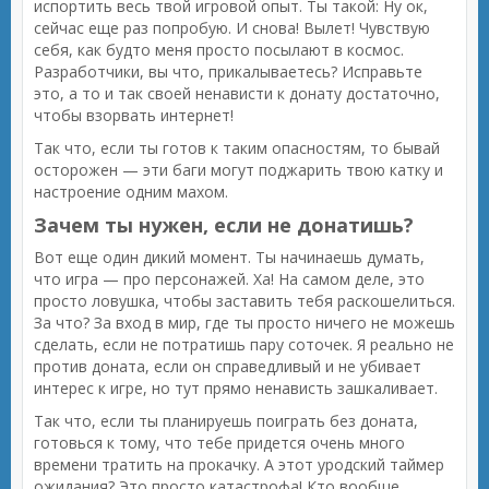
испортить весь твой игровой опыт. Ты такой: Ну ок,
сейчас еще раз попробую. И снова! Вылет! Чувствую
себя, как будто меня просто посылают в космос.
Разработчики, вы что, прикалываетесь? Исправьте
это, а то и так своей ненависти к донату достаточно,
чтобы взорвать интернет!
Так что, если ты готов к таким опасностям, то бывай
осторожен — эти баги могут поджарить твою катку и
настроение одним махом.
Зачем ты нужен, если не донатишь?
Вот еще один дикий момент. Ты начинаешь думать,
что игра — про персонажей. Ха! На самом деле, это
просто ловушка, чтобы заставить тебя раскошелиться.
За что? За вход в мир, где ты просто ничего не можешь
сделать, если не потратишь пару соточек. Я реально не
против доната, если он справедливый и не убивает
интерес к игре, но тут прямо ненависть зашкаливает.
Так что, если ты планируешь поиграть без доната,
готовься к тому, что тебе придется очень много
времени тратить на прокачку. А этот уродский таймер
ожидания? Это просто катастрофа! Кто вообще