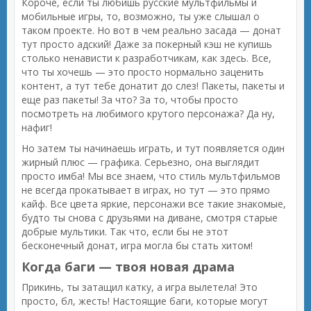
Короче, если ты любишь русские мультфильмы и
мобильные игры, то, возможно, ты уже слышал о
таком проекте. Но вот в чем реально засада — донат
тут просто адский! Даже за покерный кэш не купишь
столько ненависти к разработчикам, как здесь. Все,
что ты хочешь — это просто нормально заценить
контент, а тут тебе донатит до слез! Пакеты, пакеты и
еще раз пакеты! За что? За то, чтобы просто
посмотреть на любимого крутого персонажа? Да ну,
нафиг!
Но затем ты начинаешь играть, и тут появляется один
жирный плюс — графика. Серьезно, она выглядит
просто имба! Мы все знаем, что стиль мультфильмов
не всегда прокатывает в играх, но тут — это прямо
кайф. Все цвета яркие, персонажи все такие знакомые,
будто ты снова с друзьями на диване, смотря старые
добрые мультики. Так что, если бы не этот
бесконечный донат, игра могла бы стать хитом!
Когда баги — твоя новая драма
Прикинь, ты затащил катку, а игра вылетела! Это
просто, бл, жесть! Настоящие баги, которые могут