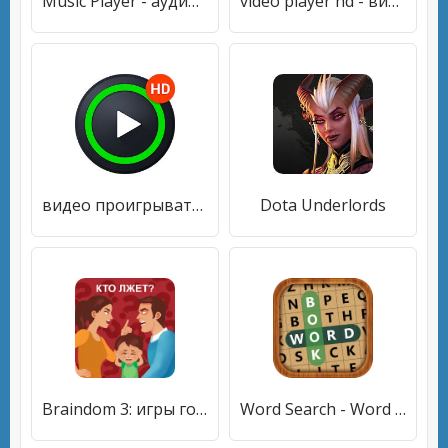
Music Player - аудио плеер
video player hd - видеоплеер всех форматов
видео проигрыватель всех форматов - Video Player
Dota Underlords
Braindom 3: игры головоломки
Word Search - Word Link