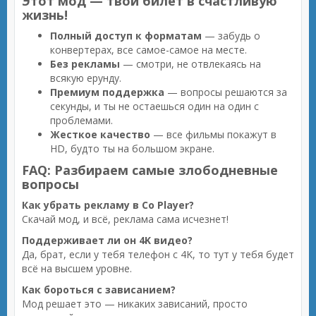
Этот мод — твой билет в счастливую
жизнь!
Полный доступ к форматам
— забудь о
конвертерах, все самое-самое на месте.
Без рекламы
— смотри, не отвлекаясь на
всякую ерунду.
Премиум поддержка
— вопросы решаются за
секунды, и ты не остаешься один на один с
проблемами.
Жесткое качество
— все фильмы покажут в
HD, будто ты на большом экране.
FAQ: Разбираем самые злободневные
вопросы
Как убрать рекламу в Co Player?
Скачай мод, и всё, реклама сама исчезнет!
Поддерживает ли он 4K видео?
Да, брат, если у тебя телефон с 4K, то тут у тебя будет
всё на высшем уровне.
Как бороться с зависанием?
Мод решает это — никаких зависаний, просто