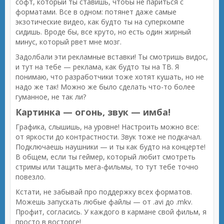
софт, который ты ставишь, чтобы не париться с
форматами. Все в одном: потянет даже самые
экзотические видео, как будто ты на суперкомпе
сидишь. Вроде бы, все круто, но есть один жирный
минус, который рвет мне мозг.
Задолбали эти рекламные вставки! Ты смотришь видос,
и тут на тебе — реклама, как будто ты на ТВ. Я
понимаю, что разработчики тоже хотят кушать, но не
надо же так! Можно же было сделать что-то более
гуманное, не так ли?
Картинка — огонь, звук — имба!
Графика, слышишь, на уровне! Настроить можно все:
от яркости до контрастности. Звук тоже не подкачал.
Подключаешь наушники — и ты как будто на концерте!
В общем, если ты геймер, который любит смотреть
стримы или тащить мега-фильмы, то тут тебе точно
повезло.
Кстати, не забывай про поддержку всех форматов.
Можешь запускать любые файлы — от .avi до .mkv.
Профит, согласись. У каждого в кармане свой фильм, я
просто в восторге!