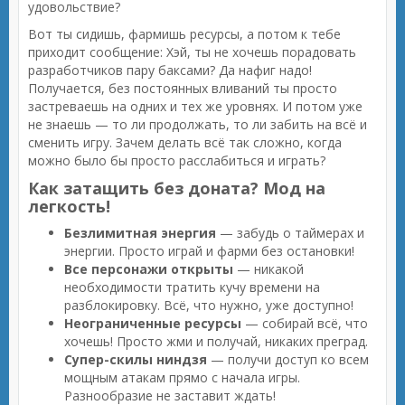
удовольствие?
Вот ты сидишь, фармишь ресурсы, а потом к тебе
приходит сообщение: Хэй, ты не хочешь порадовать
разработчиков пару баксами? Да нафиг надо!
Получается, без постоянных вливаний ты просто
застреваешь на одних и тех же уровнях. И потом уже
не знаешь — то ли продолжать, то ли забить на всё и
сменить игру. Зачем делать всё так сложно, когда
можно было бы просто расслабиться и играть?
Как затащить без доната? Мод на
легкость!
Безлимитная энергия
— забудь о таймерах и
энергии. Просто играй и фарми без остановки!
Все персонажи открыты
— никакой
необходимости тратить кучу времени на
разблокировку. Всё, что нужно, уже доступно!
Неограниченные ресурсы
— собирай всё, что
хочешь! Просто жми и получай, никаких преград.
Супер-скилы ниндзя
— получи доступ ко всем
мощным атакам прямо с начала игры.
Разнообразие не заставит ждать!