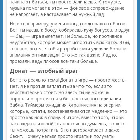
начинают биться, ты просто залипаешь. К тому же,
музыка помогает в этом — фоновое сопровождение
не напрягает, а настраивает на нужный лад.
Но вот, к примеру, у меня иногда подгорало от багов.
Вот ты идешь к боссу, собираешь кучу бонусов, и вдруг
— бац! — игра вылетает. Небольшое, но противное
неудобство, которое может испортить всю катку. Я бы,
конечно, хотел, чтобы разработчики уделяли больше
внимания оптимизации. Это же так важно! Ладно,
проехали, ведь плюсов все-таки больше.
Донат — злобный враг
Вот это реально тема! Донат в игре — просто жесть.
Нет, я не против заплатить за что-то, если это
действительно стоит. Но здесь ты не можешь
нормально прокачаться без постоянного вливания
бабла. Таймеры ожидания, ограничения на энергии,
которые, кстати, восстанавливаются медленно — это
просто как нож в спину. В итоге, вместо того, чтобы
наслаждаться игрой, ты постоянно думаешь, сколько
ты можешь потратить. Это настораживает и даже
бесит. Почему нельзя просто играть и получать