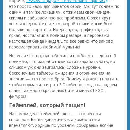
Короче,
LEGO® Ninjago™: Тень Ронина - apk МОД
—
это просто кайф для фанатов серии. Мы тут гоняем по
одним и тем же локациям, отжимаем свои ниндзя-
скиллы и забываем про все проблемы. Сюжет крут,
хотя иногда кажется, что разработчики могли бы и
больше постараться. Но да ладно, графика здесь
яркая, ностальгия в полном разгаре, а персонажи —
настоящая банда ниндзя. Это все равно что заново
пересматривать любимый мультик!
Но, если честно, одно большая проблема — донат. Я
понимаю, что разработчики хотят зарабатывать, но
слишком уж они заигрались! Сложные уровни,
бесконечные таймеры ожидания и ограничения на
энергии — это просто бред. Почему я должен платить,
чтобы нормально играть? Особенно, когда на заднем
плане так много красочных битв и милых LEGO-
фигурок!
Геймплей, который тащит!
На самом деле, геймплей здесь — это веселье
сплошное. Битвы динамичные, а комбо-атаки
впечатляют. Ходишь по уровням, собираешь всякие