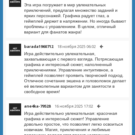
Эта игра погружает в мир увлекательных
приключений, предлагая множество заданий и
ярких персонажей. Графика радует глаз, а
геймплей держит в напряжении. Но иногда бывают
проблемы с управлением. В целом, отличный
вариант для фанатов жанра!
barada1960712
18 ноября 2025 06:02
Игра действительно увлекательная,
захватывающая с первого взгляда. Потрясающая
графика и интересный сюжет, наполненный
приключениями. Управление интуитивное, а
геймплей позволяет проявить творческий подход.
Отличное сочетание экшена и головоломок делает
её великолепным вариантом для занятости в
свободное время!
ane4ka-79528
16 ноября 2025 17:02
Игра действительно увлекательная: красочная
графика и интересный сюжет! Управление
довольно простое, что позволяет легко освоиться
новичкам. Магия, приключения и любимые
персонажи делают этот проект настоящим