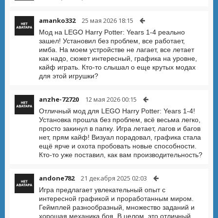
amanko332
25 мая 2026 18:15
Мод на LEGO Harry Potter: Years 1-4 реально
зашел! Установил без проблем, все работает,
имба. На моем устройстве не лагает, все летает
как надо, сюжет интересный, графика на уровне,
кайф играть. Кто-то слышал о еще крутых модах
для этой игрушки?
anzhe-72720
12 мая 2026 00:15
Отличный мод для LEGO Harry Potter: Years 1-4!
Установка прошла без проблем, всё весьма легко,
просто закинул в папку. Игра летает, лагов и багов
нет, прям кайф! Визуал порадовал, графика стала
ещё ярче и охота пробовать новые способности.
Кто-то уже поставил, как вам производительность?
andone782
21 декабря 2025 02:03
Игра предлагает увлекательный опыт с
интересной графикой и проработанным миром.
Геймплей разнообразный, множество заданий и
хорошая механика боя. В целом, это отличный