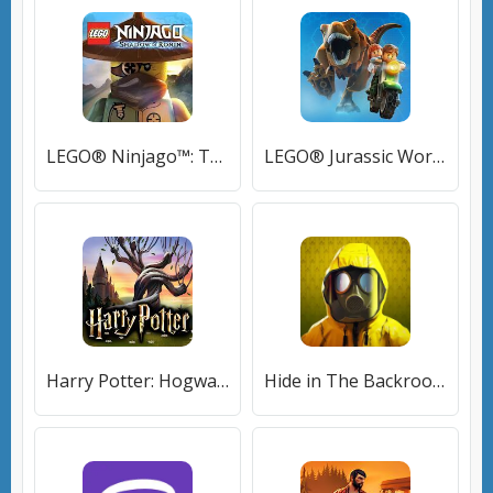
LEGO® Ninjago™: Тень Ронина
LEGO® Jurassic World™
Harry Potter: Hogwarts Mystery
Hide in The Backroom: Побег