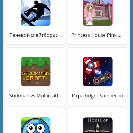
Теневой скейтбординг
Princess House Pink Map For MCPE
Stickman vs Multicraft: Survival Craft Pocket
Игра Fidget Spinner .io