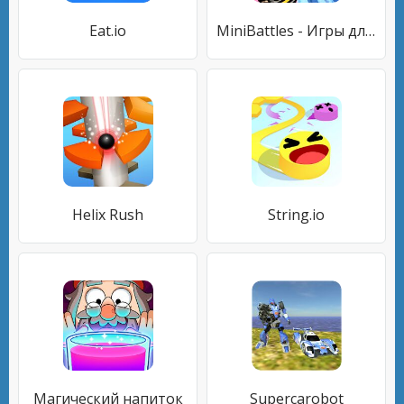
Eat.io
MiniBattles - Игры для 2 3 4 5 6 игроков
Helix Rush
String.io
Магический напиток
Supercarobot