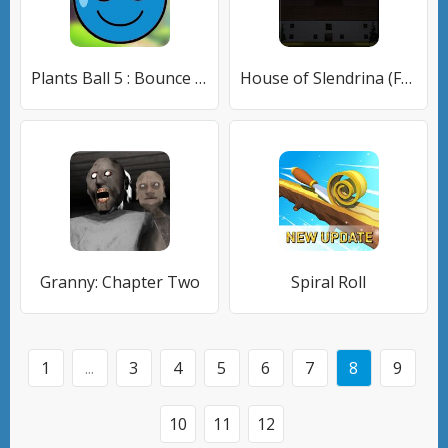
Plants Ball 5 : Bounce Ball Adventure Game
House of Slendrina (Free)
Granny: Chapter Two
Spiral Roll
1
...
3
4
5
6
7
8
9
10
11
12