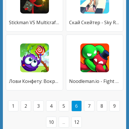
Stickman VS Multicraft: Fight Pocket Craft
Скай Скейтер - Sky Roller
Лови Конфету: Вокруг Света
Noodleman.io - Fight Party Games
1
2
3
4
5
6
7
8
9
10
...
12