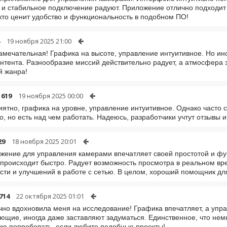
 и стабильное подключение радуют. Приложение отлично подходит
 кто ценит удобство и функциональность в подобном ПО!
19 ноября 2025 21:00
амечательная! Графика на высоте, управление интуитивное. Но ино
нтента. Разнообразие миссий действительно радует, а атмосфера
й жанра!
1619
19 ноября 2025 00:00
иятно, графика на уровне, управление интуитивное. Однако часто 
, но есть над чем работать. Надеюсь, разработчики учтут отзывы и
29
18 ноября 2025 20:01
жение для управления камерами впечатляет своей простотой и ф
 происходит быстро. Радует возможность просмотра в реальном вр
сти и улучшений в работе с сетью. В целом, хороший помощник д
714
22 октября 2025 01:01
чно вдохновила меня на исследование! Графика впечатляет, а упр
ющие, иногда даже заставляют задуматься. Единственное, что нем
ю попробовать, если любите подобные проекты!