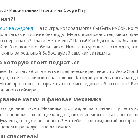
oud - Максимальная
Перейти на Google Play
нат?!
loud на Андроид
— это игра, которая могла бы быть имбой, но тут
абла ты как в пустыне без воды. Много возможностей, много фа
го персонажа? Плати. Не хочешь? Плати! Как будто разрабы по
йки. Это, конечно, бесит дико. Играть на уровне — это одно, а 
скины за реальный бабос, думай сам, как затащить.
а которую стоит подраться
ем. Если ты любишь крутые графические решения, то VestaCloud
ную, а не сгенерирован на коленке. Каждый уровень прокачан д
Вечные просторы, которые ты готов исследовать бесконечно! Ви
дливого геймера.
рваные катки и фановая механика
 отдельная песня. Механика простая, но затягивает. Тут есть в
есконечном экшене, где каждое движение может стать решающим
умаешь, что уже всё знаешь? На тебе — неожиданный поворот, к
в целом игра радует своим темпом.
ш спаситель!