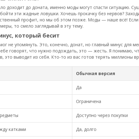
ело доходит до доната, именно моды могут спасти ситуацию. С
бойти эти жадные ловушки. Хочешь прокачку без нервов? Заходи
нственный профит, но мы об этом позже. Моды — наше всё! Если
меры, то смело заглядывай в эту тему.
нус, который бесит
 мог не упомянуть. Это, конечно, донат, но главный минус для м
 тебе говорят, что нужно подождать, это — жесть. Я понимаю, ч
в, это выводит из себя. Кто-то из вас готов терять миллионы вр
Обычная версия
Да
Ограничена
редметы
Доступно через покупки
жду катками
Да, долго