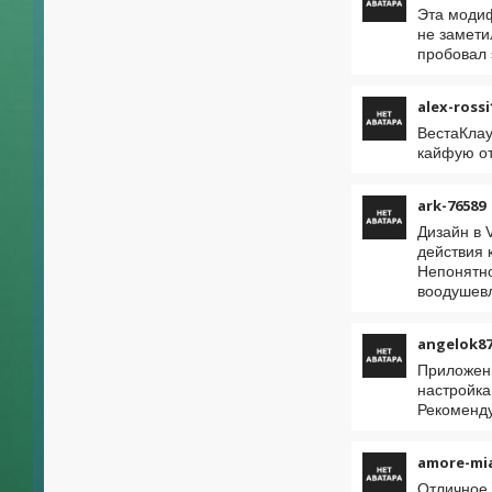
Эта модиф
не замети
пробовал 
alex-rossi
ВестаКлау
кайфую от
ark-76589
Дизайн в 
действия 
Непонятно
воодушевл
angelok87
Приложени
настройка
Рекоменду
amore-mi
Отличное 