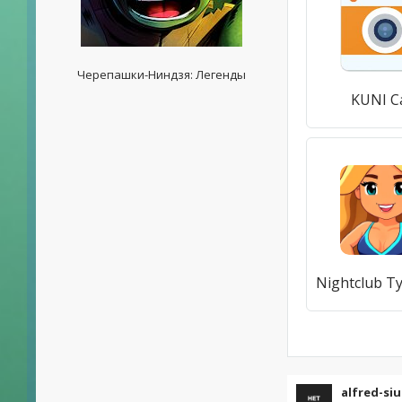
Черепашки-Ниндзя: Легенды
KUNI 
alfred-siu