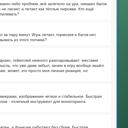
каких-либо проблем, всё залетело на ура, никаких багов
не лагает, а летает как тёплые пирожки. Кто ещё
опиливать?
за пару минут. Игра летает, тормозов и багов нет,
ыжать из этого топчика?
Однако, геймплей немного разочаровывает: местами
ысль, что уже даже забыл, зачем в игру вообще зашёл.
наю, может, это просто моя личная реакция, но
амерами, изображение четкое и стабильное. Быстрая
елом - отличный инструмент для мониторинга.
тен, а функции работают без сбоев. Быстрая