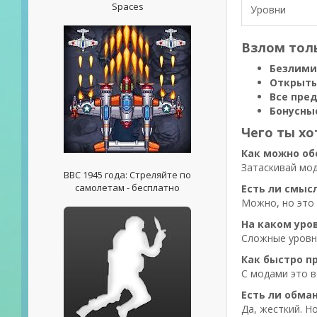
Spaces
Уровни
Взлом тол
Безлими
Открыты
Все пре
Бонусны
Чего ты хо
Как можно об
Затаскивай мод
ВВС 1945 года: Стреляйте по
самолетам - бесплатно
Есть ли смыс
Можно, но это 
На каком уро
Сложные уровни
Как быстро п
С модами это в
Есть ли обман
Да, жесткий. Н