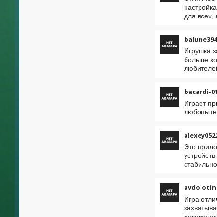
настройка
для всех,
balune394
Игрушка з
больше ко
любителе
bacardi-0
Играет пр
любопытно
alexey052
Это прило
устройств
стабильно
avdolotin
Игра отли
захватыва
рекоменду