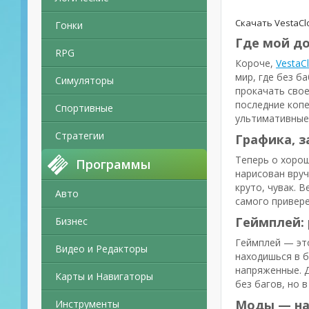
Скачать VestaCl
Гонки
Где мой до
RPG
Короче,
VestaC
мир, где без б
Симуляторы
прокачать свое
последние копе
Спортивные
ультимативные 
Стратегии
Графика, з
Теперь о хорош
Программы
нарисован вруч
круто, чувак. 
Авто
самого привере
Геймплей: 
Бизнес
Геймплей — это
Видео и Редакторы
находишься в б
напряженные. Д
Карты и Навигаторы
без багов, но 
Моды — на
Инструменты