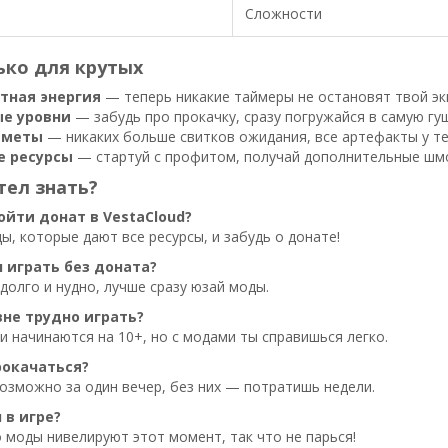
Сложности
ько для крутых
тная энергия
— теперь никакие таймеры не остановят твой экш
е уровни
— забудь про прокачку, сразу погружайся в самую гущ
дметы
— никаких больше свитков ожидания, все артефакты у те
е ресурсы
— стартуй с профитом, получай дополнительные шмот
тел знать?
ойти донат в VestaCloud?
ы, которые дают все ресурсы, и забудь о донате!
л играть без доната?
долго и нудно, лучше сразу юзай моды.
вне трудно играть?
 начинаются на 10+, но с модами ты справишься легко.
рокачаться?
озможно за один вечер, без них — потратишь недели.
 в игре?
о моды нивелируют этот момент, так что не парься!