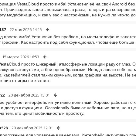
икация VestaCloud просто имба! Установил её на свой Android без 
л. Производительность повысилась в разы, теперь игра совершенно 
эту модификацию, и как у вас с настройками, не нужно ли что-то д
137
22 мая 2026 14:15
д просто имба! Установил без проблем, на моем телефоне залетело 
 графики. Как настроить под себя функционал, чтобы еще больше в
15 марта 2026 16:53
VestaCloud просто шикарный, атмосферные локации радуют глаз. 
кажутся затянутыми, а бои однообразными. Иногда ловлю себя на м
, как геймплей стал таким скучным, когда графика на высоте. Не з
ения от игры не хватает.
22
20 декабря 2025 15:01
е удобное, интерфейс интуитивно понятный. Хорошо работает с к
 и доступ к функциям. Occasionally бывают небольшие лаги, но в ц
ю тем, кто ценит мобильность и простоту.
a528
20 декабря 2025 12:01
приложение для управления камерами. Интерфейс интуитивно поня