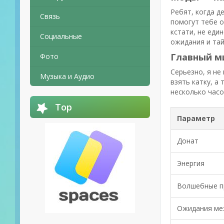
Ребят, когда д
Связь
помогут тебе о
кстати, не еди
Социальные
ожидания и тай
Главный ми
Фото
Серьезно, я не
Музыка и Аудио
взять катку, а
несколько часо
Top
Параметр
Донат
Энергия
Волшебные п
Ожидания ме