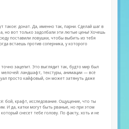
 такое: донат. Да, именно так, парни. Сделай шаг в
на, но вот только задолбали эти лютые цены! Хочешь
всюду поставили ловушки, чтобы выбить из тебя
когда встаешь против соперника, у которого
 точно зацепит. Это выглядит так, будто мир был
о мелочей: ландшафт, текстуры, анимации — всё
зуал просто кайфовый, он может затянуть даже
сё: бой, крафт, исследование. Ощущение, что ты
. И да, катки могут быть рваные, но при этом
оторый снесет тебе голову. По факту, хоть и не