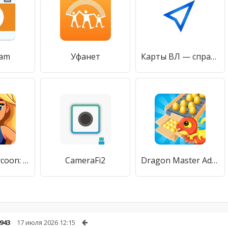
Cam
Уфанет
Карты ВЛ — справочник, навигатор и транспорт
Nightclub Tycoon: Idle Empire
CameraFi2
Dragon Master Adventure
943
17 июля 2026 12:15