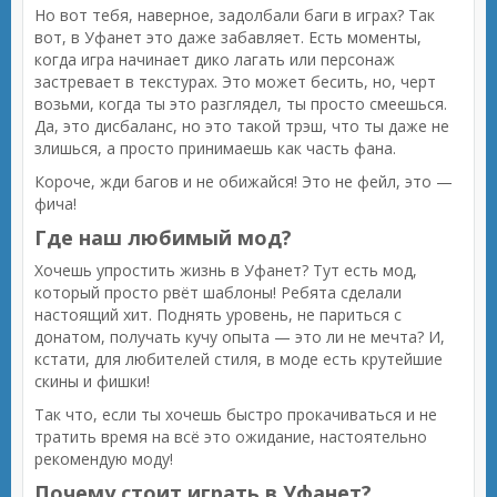
Но вот тебя, наверное, задолбали баги в играх? Так
вот, в Уфанет это даже забавляет. Есть моменты,
когда игра начинает дико лагать или персонаж
застревает в текстурах. Это может бесить, но, черт
возьми, когда ты это разглядел, ты просто смеешься.
Да, это дисбаланс, но это такой трэш, что ты даже не
злишься, а просто принимаешь как часть фана.
Короче, жди багов и не обижайся! Это не фейл, это —
фича!
Где наш любимый мод?
Хочешь упростить жизнь в Уфанет? Тут есть мод,
который просто рвёт шаблоны! Ребята сделали
настоящий хит. Поднять уровень, не париться с
донатом, получать кучу опыта — это ли не мечта? И,
кстати, для любителей стиля, в моде есть крутейшие
скины и фишки!
Так что, если ты хочешь быстро прокачиваться и не
тратить время на всё это ожидание, настоятельно
рекомендую моду!
Почему стоит играть в Уфанет?