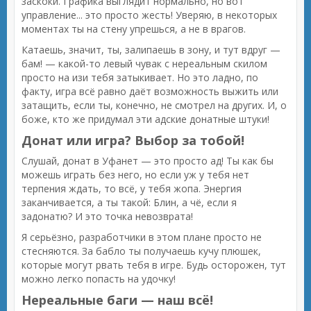
заскоки. Графика выглядит нормально, но вот
управление... это просто жесть! Уверяю, в некоторых
моментах ты на стену упрешься, а не в врагов.
Катаешь, значит, ты, залипаешь в зону, и тут вдруг —
бам! — какой-то левый чувак с нереальным скилом
просто на изи тебя затыкивает. Но это ладно, по
факту, игра всё равно даёт возможность выжить или
затащить, если ты, конечно, не смотрел на других. И, о
боже, кто же придумал эти адские донатные штуки!
Донат или игра? Выбор за тобой!
Слушай, донат в Уфанет — это просто ад! Ты как бы
можешь играть без него, но если уж у тебя нет
терпения ждать, то всё, у тебя жопа. Энергия
заканчивается, а ты такой: Блин, а чё, если я
задонатю? И это точка невозврата!
Я серьёзно, разработчики в этом плане просто не
стесняются. За бабло ты получаешь кучу плюшек,
которые могут рвать тебя в игре. Будь осторожен, тут
можно легко попасть на удочку!
Нереальные баги — наш всё!