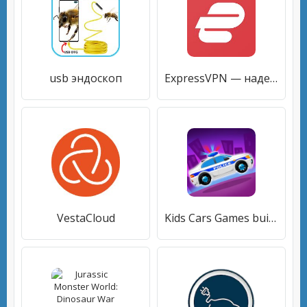
usb эндоскоп
ExpressVPN — надежная, анонимная и быстрая VPN
VestaCloud
Kids Cars Games build a truck