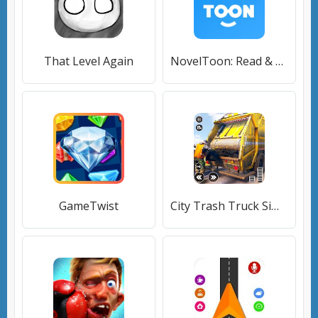
That Level Again
NovelToon: Read & Tell Stories
GameTwist
City Trash Truck Simulator: Dump Truck Games