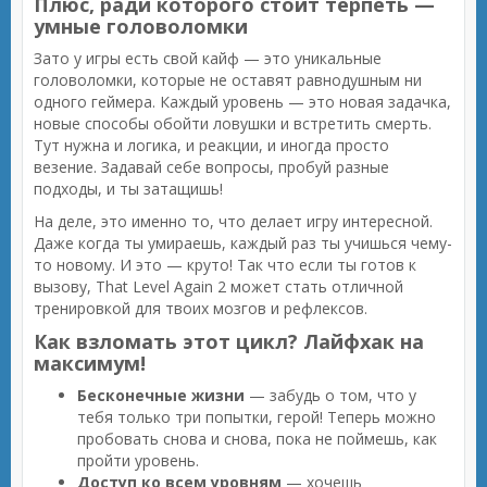
Плюс, ради которого стоит терпеть —
умные головоломки
Зато у игры есть свой кайф — это уникальные
головоломки, которые не оставят равнодушным ни
одного геймера. Каждый уровень — это новая задачка,
новые способы обойти ловушки и встретить смерть.
Тут нужна и логика, и реакции, и иногда просто
везение. Задавай себе вопросы, пробуй разные
подходы, и ты затащишь!
На деле, это именно то, что делает игру интересной.
Даже когда ты умираешь, каждый раз ты учишься чему-
то новому. И это — круто! Так что если ты готов к
вызову, That Level Again 2 может стать отличной
тренировкой для твоих мозгов и рефлексов.
Как взломать этот цикл? Лайфхак на
максимум!
Бесконечные жизни
— забудь о том, что у
тебя только три попытки, герой! Теперь можно
пробовать снова и снова, пока не поймешь, как
пройти уровень.
Доступ ко всем уровням
— хочешь