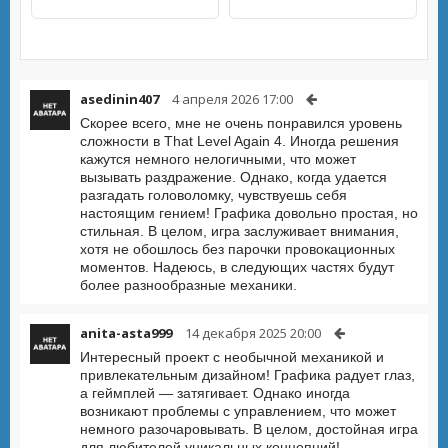
asedinin407
4 апреля 2026 17:00
Скорее всего, мне не очень понравился уровень
сложности в That Level Again 4. Иногда решения
кажутся немного нелогичными, что может
вызывать раздражение. Однако, когда удается
разгадать головоломку, чувствуешь себя
настоящим гением! Графика довольно простая, но
стильная. В целом, игра заслуживает внимания,
хотя не обошлось без парочки провокационных
моментов. Надеюсь, в следующих частях будут
более разнообразные механики.
anita-asta999
14 декабря 2025 20:00
Интересный проект с необычной механикой и
привлекательным дизайном! Графика радует глаз,
а геймплей — затягивает. Однако иногда
возникают проблемы с управлением, что может
немного разочаровывать. В целом, достойная игра
для любителей уникальных концепций!