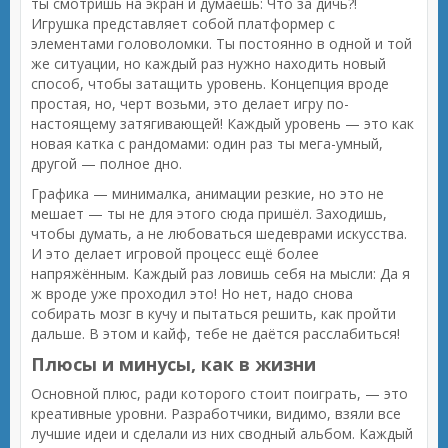
ты смотришь на экран и думаешь: Что за дичь?!
Игрушка представляет собой платформер с
элементами головоломки. Ты постоянно в одной и той
же ситуации, но каждый раз нужно находить новый
способ, чтобы затащить уровень. Концепция вроде
простая, но, черт возьми, это делает игру по-
настоящему затягивающей! Каждый уровень — это как
новая катка с рандомами: один раз ты мега-умный,
другой — полное дно.
Графика — минималка, анимации резкие, но это не
мешает — ты не для этого сюда пришёл. Заходишь,
чтобы думать, а не любоваться шедеврами искусства.
И это делает игровой процесс ещё более
напряжённым. Каждый раз ловишь себя на мысли: Да я
ж вроде уже проходил это! Но нет, надо снова
собирать мозг в кучу и пытаться решить, как пройти
дальше. В этом и кайф, тебе не даётся расслабиться!
Плюсы и минусы, как в жизни
Основной плюс, ради которого стоит поиграть, — это
креативные уровни. Разработчики, видимо, взяли все
лучшие идеи и сделали из них сводный альбом. Каждый