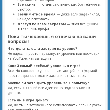
Все скины
— стань стильным, как бог гейминга,
быстро.
Безлимитное время
— даже если зафейлился,
не надо психовать.
Доступ ко всем секретам
— зная все фишки,
ты станешь профи!
Пока ты чекаешь, я отвечаю на ваши
вопросы!
Что делать, если застрял на уровне?
Не парься, просто перезапусти уровень или посмотри
на YouTube, как затащить.
Какой самый весёлый уровень в игре?
Все! Но конкретно уровень с летающей платформой
просто взрывает мозг и заставляет смеяться.
Можно ли затащить уровень за 1 попытку?
Да, если ты гений или адекватно подготовился к
уровню.
Есть ли в игре донат?
Да, но ты не захочешь его использовать, если на руках
есть хороший мод.