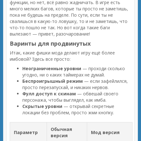
функции, но нет, всё равно жадничать. В игре есть
много мелких багов, которые ты просто не заметишь,
пока не будешь на пределе. По сути, если ты не
свалишься в какую-то ловушку, то и не заметишь, что
что-то пошло не так. Но вот когда такие баги
вылезают — привет, разочарование!
Варинты для продвинутых
Итак, какие фишки мода делают игру ещё более
имбовой? Здесь все просто:
Неограниченные уровни
— проходи сколько
угодно, ни о каких таймерах не думай.
Беспроигрышный режим
— если зафейлился,
просто перезапускай, и никаких нервов.
Фулл доступ к скинам
— обвешай своего
персонажа, чтобы выглядел, как имба.
Скрытые уровни
— открывай секретные
локации без проблем, просто жми кнопку.
Обычная
Параметр
Мод версия
версия