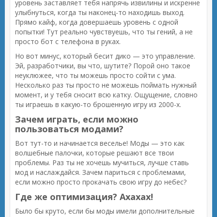
уровень заставляет тебя напрячь извилины и искренне
улыбнуться, когда ты наконец-то находишь выход.
Прямо кайф, когда довершаешь уровень с одной
попытки! Тут реально чувствуешь, что ты гений, а не
просто бот с телефона в руках.
Но вот минус, который бесит дико — это управление.
Эй, разработчики, вы что, шутите? Порой оно такое
неуклюжее, что ты можешь просто сойти с ума.
Несколько раз ты просто не можешь поймать нужный
момент, и у тебя сносит всю катку. Ощущение, словно
ты играешь в какую-то брошенную игру из 2000-х.
Зачем играть, если можно
пользоваться модами?
Вот тут-то и начинается веселье! Моды — это как
волшебные палочки, которые решают все твои
проблемы. Раз ты не хочешь мучиться, лучше ставь
мод и наслаждайся. Зачем париться с проблемами,
если можно просто прокачать свою игру до небес?
Где же оптимизация? Ахахах!
Было бы круто, если бы моды имели дополнительные