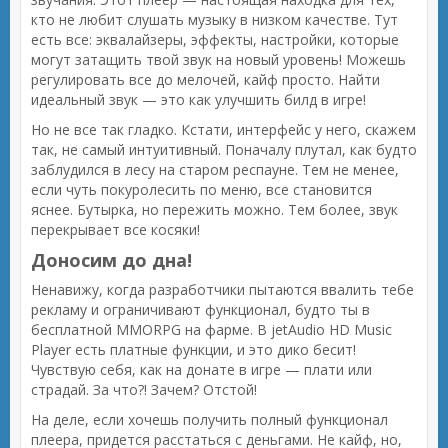
кто не любит слушать музыку в низком качестве. Тут
есть все: эквалайзеры, эффекты, настройки, которые
могут затащить твой звук на новый уровень! Можешь
регулировать все до мелочей, кайф просто. Найти
идеальный звук — это как улучшить билд в игре!
Но не все так гладко. Кстати, интерфейс у него, скажем
так, не самый интуитивный. Поначалу плутал, как будто
заблудился в лесу на старом респауне. Тем не менее,
если чуть покуролесить по меню, все становится
яснее. Бутырка, но пережить можно. Тем более, звук
перекрывает все косяки!
Доносим до дна!
Ненавижу, когда разработчики пытаются ввалить тебе
рекламу и ограничивают функционал, будто ты в
бесплатной MMORPG на фарме. В jetAudio HD Music
Player есть платные функции, и это дико бесит!
Чувствую себя, как на донате в игре — плати или
страдай. За что?! Зачем? Отстой!
На деле, если хочешь получить полный функционал
плеера, придется расстаться с деньгами. Не кайф, но,