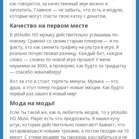
как говорится, за качественный звук можно и
заплатить. Главное — не забыть, что есть и модули,
которые могут спасти твою катку с донатом.
Качество на первом месте
В jetAudio HD музыку действительно услышишь по-
новому. Сравнил со своим старым плеером — и по
факту, это как сменить графику на ультра в игре. Я
реально почувствовал разницу. Каждый бит, каждое
слово — словно по новой игре прошел! У меня
наушники за 3000, а проверяю, как будто за тридцатку
— спасибо эквалайзеру!
Вот за это и стоит терпеть минусы. Музыка — это
душа, а этот плеер подарит новые эмоции. Как будто
первый раз зашел в новый мир!
Мода на моды!
Если ты такой же, как я, любитель модов, то у jetAudio
HD Music Player есть что предложить. Я нашел кучу
штук, которые действительно помогают! Бывает, что
затариваешься новыми треками, а потом гвоздик на 10
минут. С этими модами ты сможешь расслабиться и не