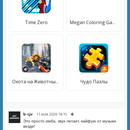
Time Zero
Megan Coloring Game
Охота на Животных Снайперский
Чудо Пазлы
b-cjv
11 мая 2026 18:15
Это просто имба, звук летает, кайфую от музыки
везде!