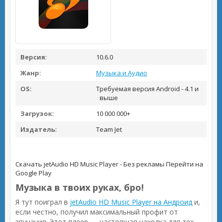
Версия:
10.6.0
Жанр:
Музыка и Аудио
OS:
Требуемая версия Android - 4.1 и
выше
Загрузок:
10 000 000+
Издатель:
Team Jet
Скачать jetAudio HD Music Player - Без рекламы
Перейти на
Google Play
Музыка в твоих руках, бро!
Я тут поиграл в
jetAudio HD Music Player на Андроид
и,
если честно, получил максимальный профит от
звучания. Этот плеер — настоящая находка для тех,