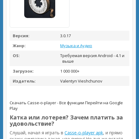
Версия:
3.0.17
Жанр:
Музыка и Аудио
OS:
Требуемая версия Android - 4.1 и
выше
Загрузок:
1 000 000+
Издатель:
Valentyn Vieshchunov
Скачать Casse-o-player - Все функции
Перейти на Google
Play
Катка или лотерея? Зачем платить за
удовольствие?
Слушай, начал я играть в
Casse-o-player apk
, и прямо
скажу: симпатика такая, что пипец! Но тут же встаёт