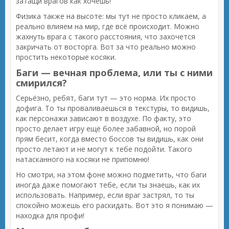
затащи врагов как хочешь!
Физика также на высоте: мы тут не просто кликаем, а
реально влияем на мир, где всё происходит. Можно
жахнуть врага с такого расстояния, что захочется
закричать от восторга. Вот за что реально можно
простить некоторые косяки.
Баги — вечная проблема, или ты с ними
смирился?
Серьёзно, ребят, баги тут — это норма. Их просто
дофига. То ты проваливаешься в текстуры, то видишь,
как персонажи зависают в воздухе. По факту, это
просто делает игру ещё более забавной, но порой
прям бесит, когда вместо боссов ты видишь, как они
просто летают и не могут к тебе подойти. Такого
натасканного на косяки не припомню!
Но смотри, на этом фоне можно подметить, что баги
иногда даже помогают тебе, если ты знаешь, как их
использовать. Например, если враг застрял, то ты
спокойно можешь его раскидать. Вот это я понимаю —
находка для профи!