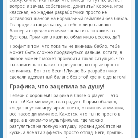
вопрос: а зачем, собственно, донатить? Короче, игра
классная, но жадные разработчики просто не
оставляют шансов на нормальный геймплей без бабла.
Ты вроде затащил катку, а тебе в лицо сливают
баннеры с предложениями заплатить за какие-то
бустеры. Прям как в казино, обманчиво весело, да?!
Профит в том, что пока ты не вкинешь бабло, тебе
может быть сложно продвинуться дальше. Кстати, в
любой момент может произойти такая ситуация, что
ты зависишь от каких-то ресурсов, которые просто
кончились. Вот это бесит! Лучше бы разработчики
сделали адекватный баланс без этой хрени с донатом!
Графика, что зацепила за душу!
Теперь о хорошем! Графика в Casse-o-player — это
что-то! Как минимум, глаз радует. Я прям обалдел,
когда запустил игру: яркие цвета, отличная анимация,
всё такое динамичное. Кажется, что ты не просто в
игре, а в каком-то мультфильме, где можно
разгуляться на полную катушку. Уровни дробятся на
куски, а все эти эффекты просто отпад! Беги, прыгай,