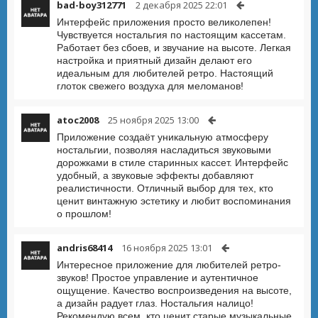
bad-boy312771
2 декабря 2025 22:01
Интерфейс приложения просто великолепен!
Чувствуется ностальгия по настоящим кассетам.
Работает без сбоев, и звучание на высоте. Легкая
настройка и приятный дизайн делают его
идеальным для любителей ретро. Настоящий
глоток свежего воздуха для меломанов!
atoc2008
25 ноября 2025 13:00
Приложение создаёт уникальную атмосферу
ностальгии, позволяя насладиться звуковыми
дорожками в стиле старинных кассет. Интерфейс
удобный, а звуковые эффекты добавляют
реалистичности. Отличный выбор для тех, кто
ценит винтажную эстетику и любит воспоминания
о прошлом!
andris68414
16 ноября 2025 13:01
Интересное приложение для любителей ретро-
звуков! Простое управление и аутентичное
ощущение. Качество воспроизведения на высоте,
а дизайн радует глаз. Ностальгия налицо!
Рекомендую всем, кто ценит старые музыкальные