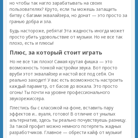
но чтобы так нагло зарабатывать на своих
пользователях? Круто, если ты можешь затащить
битву с багами эквалайзера, но донат — это просто за
гранью добра и зла.
Будь настороже, ребята! Эта жадность иногда может
просто убить удовольствие от музыки. Но не все так
плохо, есть и плюсы!
Плюс, за который стоит играть
Но не все так плохо! Самая крутая фишка — это
возможность тонкой настройки звука. Вот просто
вруби этот эквалайзер и настой всё под себя. Он
реально заходит! У вас есть возможность настроить
каждый параметр, от басов до вокала. Это просто
огонь! Ты почти на уровне профессионального
звукорежиссера.
Плестись бы с классикой на фоне, вставить пару
эффектов и... вуаля, готово! В отличие от унылых
альтернатив, здесь ты реально почувствуешь разницу.
За такой профит можно немного потерпеть жадных
разработчиков. Главное — обрести кайф от музыки!