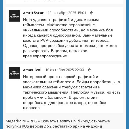
amrit5star
13 октября 2025 15:01
Игра удивляет графикой и динамичным
геймплеем. Множество персонажей с
уникальными способностями, но механика боя
иногда кажется однообразной. Занимательные
квесты и PVP-сражения добавляют интереса.
Однако, прогресс без доната тормозит, что может
разочаровать. В целом, неплохое
времяпрепровождение.
amaxlivni
10 октября 2025 22:00
Интересный проект с яркой графикой и
увлекательным геймплеем. Бойцы проработаны, а
механики сражений требуют стратегии и
тактического мышления. Неплохая музыка, но есть
проблемки с балансом. В целом, стоит
попробовать для фанатов жанра, но не без
нюансов.
Megadro.ru
»
RPG
» Скачать Destiny Child - Мод открытые
покупки RUS версия 2.6.2 бесплатно apk на Андроид