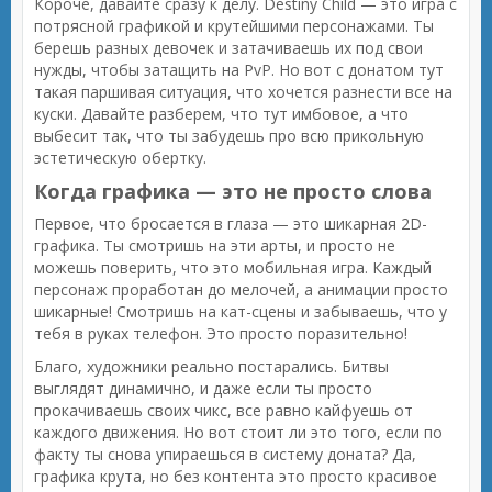
Короче, давайте сразу к делу. Destiny Child — это игра с
потрясной графикой и крутейшими персонажами. Ты
берешь разных девочек и затачиваешь их под свои
нужды, чтобы затащить на PvP. Но вот с донатом тут
такая паршивая ситуация, что хочется разнести все на
куски. Давайте разберем, что тут имбовое, а что
выбесит так, что ты забудешь про всю прикольную
эстетическую обертку.
Когда графика — это не просто слова
Первое, что бросается в глаза — это шикарная 2D-
графика. Ты смотришь на эти арты, и просто не
можешь поверить, что это мобильная игра. Каждый
персонаж проработан до мелочей, а анимации просто
шикарные! Смотришь на кат-сцены и забываешь, что у
тебя в руках телефон. Это просто поразительно!
Благо, художники реально постарались. Битвы
выглядят динамично, и даже если ты просто
прокачиваешь своих чикс, все равно кайфуешь от
каждого движения. Но вот стоит ли это того, если по
факту ты снова упираешься в систему доната? Да,
графика крута, но без контента это просто красивое