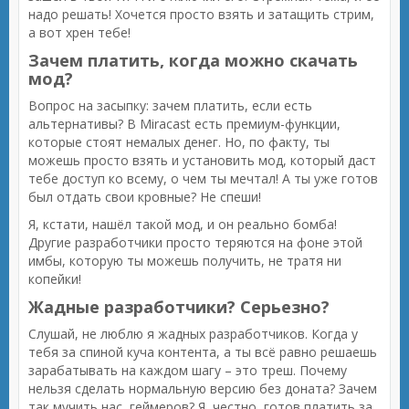
надо решать! Хочется просто взять и затащить стрим,
а вот хрен тебе!
Зачем платить, когда можно скачать
мод?
Вопрос на засыпку: зачем платить, если есть
альтернативы? В Miracast есть премиум-функции,
которые стоят немалых денег. Но, по факту, ты
можешь просто взять и установить мод, который даст
тебе доступ ко всему, о чем ты мечтал! А ты уже готов
был отдать свои кровные? Не спеши!
Я, кстати, нашёл такой мод, и он реально бомба!
Другие разработчики просто теряются на фоне этой
имбы, которую ты можешь получить, не тратя ни
копейки!
Жадные разработчики? Серьезно?
Слушай, не люблю я жадных разработчиков. Когда у
тебя за спиной куча контента, а ты всё равно решаешь
зарабатывать на каждом шагу – это треш. Почему
нельзя сделать нормальную версию без доната? Зачем
так мучить нас, геймеров? Я, честно, готов платить за