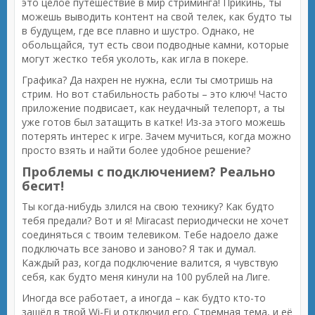
это целое путешествие в мир стриминга! Прикинь, ты
можешь выводить контент на свой телек, как будто ты
в будущем, где все плавно и шустро. Однако, не
обольщайся, тут есть свои подводные камни, которые
могут жестко тебя уколоть, как игла в покере.
Графика? Да нахрен не нужна, если ты смотришь на
стрим. Но вот стабильность работы – это ключ! Часто
приложение подвисает, как неудачный телепорт, а ты
уже готов был затащить в катке! Из-за этого можешь
потерять интерес к игре. Зачем мучиться, когда можно
просто взять и найти более удобное решение?
Проблемы с подключением? Реально
бесит!
Ты когда-нибудь злился на свою технику? Как будто
тебя предали? Вот и я! Miracast периодически не хочет
соединяться с твоим телевиком. Тебе надоело даже
подключать все заново и заново? Я так и думал.
Каждый раз, когда подключение валится, я чувствую
себя, как будто меня кинули на 100 рублей на Лиге.
Иногда все работает, а иногда – как будто кто-то
зашёл в твой Wi-Fi и отключил его. Стремная тема, и её