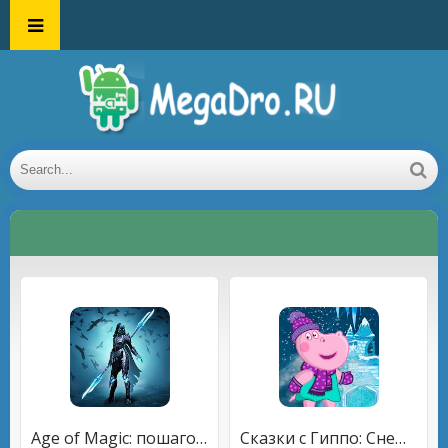
Age of Magic: пошаговая РПГ с легендарными героями
Сказки с Гиппо: Снежная королева