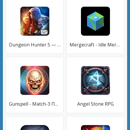
Dungeon Hunter 5 — Экшен РПГ
Mergecraft - Idle Merge RPG
Gunspell - Match-3 Пазл РПГ
Angel Stone RPG