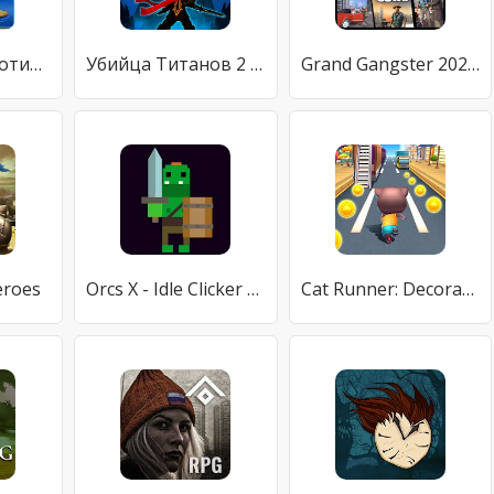
Каратистка против забияки –Взято из реальной жизни
Убийца Титанов 2 (Tap Titans 2)
Grand Gangster 2020: игра против кражи авто
eroes
Orcs X - Idle Clicker RPG
Cat Runner: Decorate Home