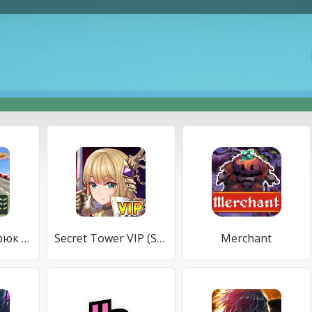
автомобиль трюк скат раса - автомобиль игры свобод
Secret Tower VIP (Super fast growing idle RPG)
Merchant