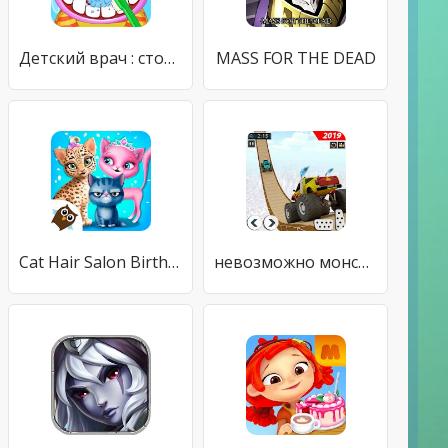
Детский врач : стоматолог
MASS FOR THE DEAD
Cat Hair Salon Birthday Party - Virtual Kitty Care
невозможно монстр грузовик Трюки: грузовик авария