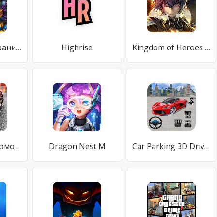
Бесконечная граница
Highrise
Kingdom of Heroes Season 2 : The Broken King
симулятор автомобиля оффлайн игры: парковка игры
Dragon Nest M
Car Parking 3D Driving Simulator - New Car Games