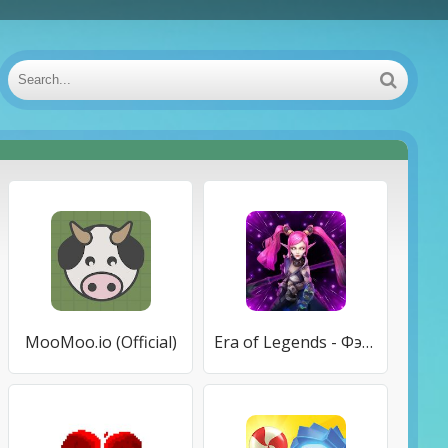
MooMoo.io (Official)
Era of Legends - Фэнтези битвы и драконы в ММОРПГ