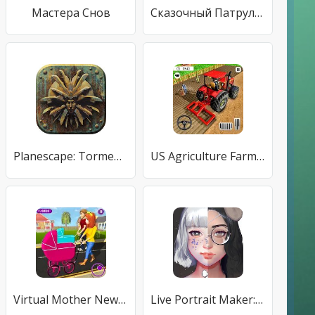
Мастера Снов
Сказочный Патруль: Кафе
Planescape: Torment: Enhanced Edition
US Agriculture Farming 3D Simulator: Tractor Cargo
Virtual Mother New Baby Twins Family Simulator
Live Portrait Maker: девочки