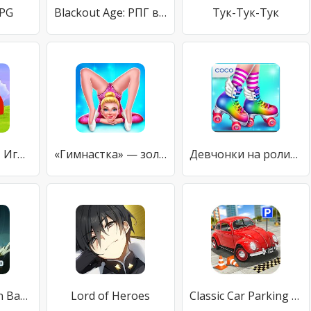
RPG
Blackout Age: РПГ выживание на реальной карте (RU)
Тук-Тук-Тук
Fireman Game - Игра про пожарного
«Гимнастка» — золото не за горами!
Девчонки на роликах
Questland: Turn Based RPG
Lord of Heroes
Classic Car Parking Game: New Game 2021 Free Games