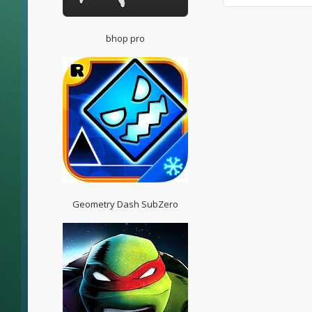
bhop pro
Geometry Dash SubZero