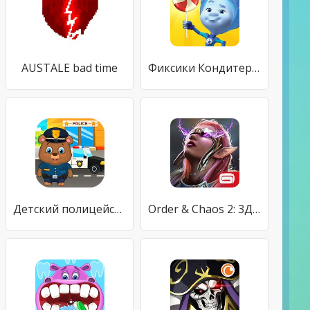
AUSTALE bad time
Фиксики Кондитерская Фабрика: Шоколадный Торт Игра
Детский полицейский
Order & Chaos 2: 3Д MMO РПГ